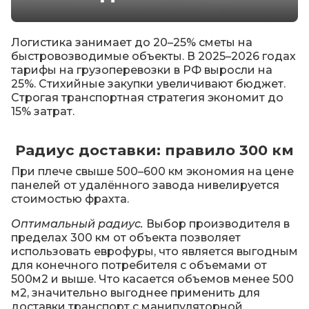
н
а
с
Логистика занимает до 20–25% сметы на
быстровозводимые объекты. В 2025–2026 годах
тарифы на грузоперевозки в РФ выросли на
Д
25%. Стихийные закупки увеличивают бюджет.
о
Строгая транспортная стратегия экономит до
с
15% затрат.
т
а
в
Радиус доставки: правило 300 км
к
а
При плече свыше 500–600 км экономия на цене
панелей от удалённого завода нивелируется
К
стоимостью фрахта.
о
Оптимальный радиус.
Выбор производителя в
н
пределах 300 км от объекта позволяет
т
использовать еврофуры, что является выгодным
а
для конечного потребителя с объемами от
к
500м2 и выше. Что касается объемов менее 500
т
м2, значительно выгоднее применить для
ы
доставки транспорт с манипуляторной