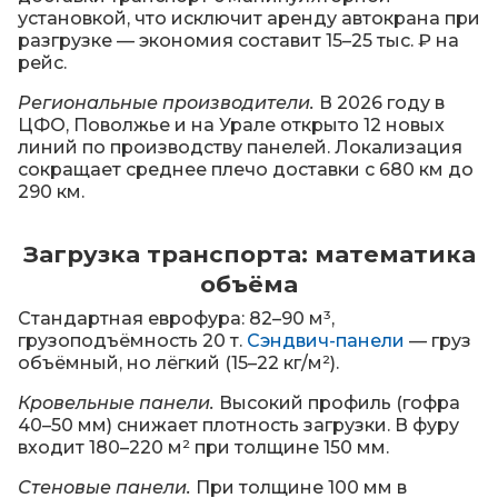
П
установкой, что исключит аренду автокрана при
о
разгрузке — экономия составит 15–25 тыс. ₽ на
д
рейс.
б
о
Региональные производители.
В 2026 году в
р
ЦФО, Поволжье и на Урале открыто 12 новых
м
линий по производству панелей. Локализация
а
сокращает среднее плечо доставки с 680 км до
т
290 км.
е
р
Загрузка транспорта: математика
и
а
объёма
л
Стандартная еврофура: 82–90 м³,
о
грузоподъёмность 20 т.
Сэндвич-панели
— груз
в
объёмный, но лёгкий (15–22 кг/м²).
Кровельные панели.
Высокий профиль (гофра
40–50 мм) снижает плотность загрузки. В фуру
входит 180–220 м² при толщине 150 мм.
Стеновые панели.
При толщине 100 мм в