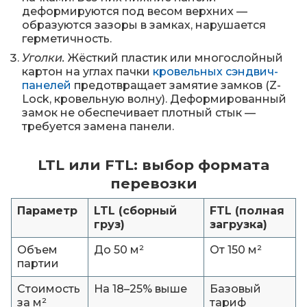
деформируются под весом верхних —
образуются зазоры в замках, нарушается
герметичность.
Уголки.
Жёсткий пластик или многослойный
картон на углах пачки
кровельных сэндвич-
панелей
предотвращает замятие замков (Z-
Lock, кровельную волну). Деформированный
замок не обеспечивает плотный стык —
требуется замена панели.
LTL или FTL: выбор формата
перевозки
Параметр
LTL (сборный
FTL (полная
груз)
загрузка)
Объем
До 50 м²
От 150 м²
партии
Стоимость
На 18–25% выше
Базовый
за м²
тариф