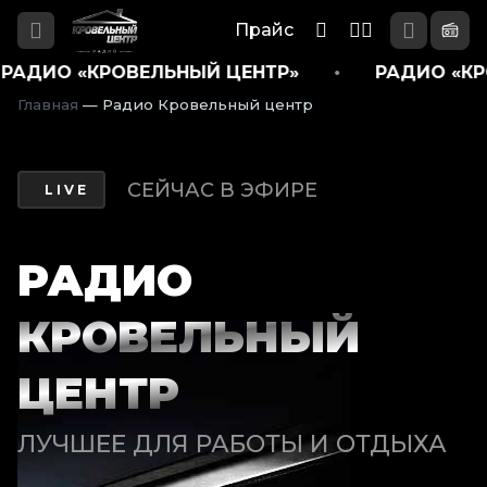
Прайс
РАДИО «КРОВЕЛЬНЫЙ ЦЕНТР»
•
РАДИО «
Главная
—
Радио Кровельный центр
Каталог
П
СЕЙЧАС В ЭФИРЕ
LIVE
р
а
й
с
РАДИО
Н
КРОВЕЛЬНЫЙ
о
в
о
ЦЕНТР
с
т
и
ЛУЧШЕЕ ДЛЯ РАБОТЫ И ОТДЫХА
О