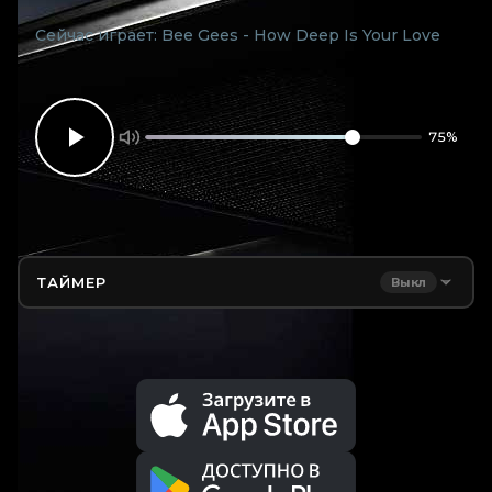
н
Сейчас играет:
Bee Gees - How Deep Is Your Love
а
с
Д
о
75%
с
т
а
в
к
а
ТАЙМЕР
Выкл
К
о
н
т
а
к
т
ы