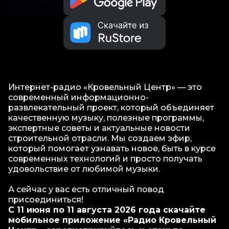
П
о
д
б
о
р
м
а
т
Интернет-радио «Кровельный Центр» — это
е
современный информационно-
р
развлекательный проект, который объединяет
и
качественную музыку, полезные программы,
а
экспертные советы и актуальные новости
л
строительной отрасли. Мы создаем эфир,
о
который помогает узнавать новое, быть в курсе
в
современных технологий и просто получать
удовольствие от любимой музыки.
А сейчас у вас есть отличный повод
присоединиться!
С 11 июня по 11 августа 2026 года скачайте
мобильное приложение «Радио Кровельный