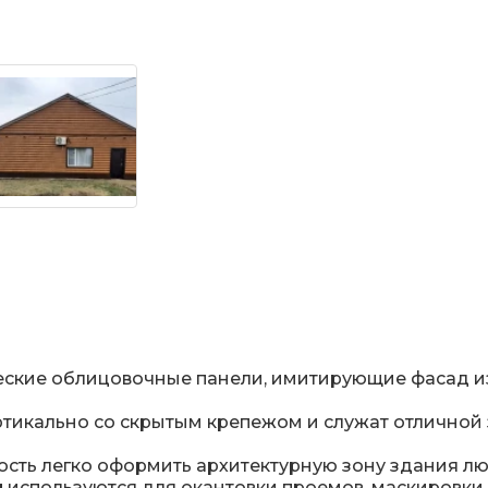
ские облицовочные панели, имитирующие фасад из 
ртикально со скрытым крепежом и служат отличной
ть легко оформить архитектурную зону здания л
и
используются для окантовки проемов, маскировки 