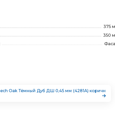
375 
350 
:
Фас
ntech Oak Тёмный Дуб ДШ 0,45 мм (4281А) коричн