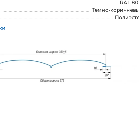
RAL 80
к
Темно-коричнев
Полиэст
ки