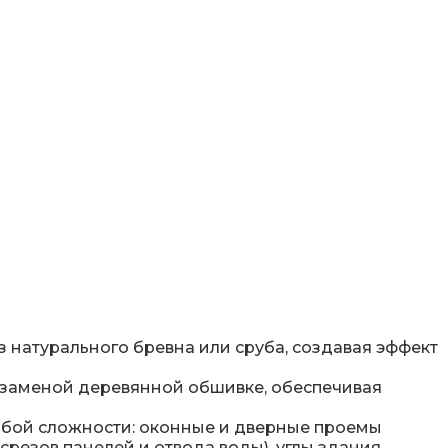
натурального бревна или сруба, создавая эффект
 заменой деревянной обшивке, обеспечивая
юбой сложности: оконные и дверные проемы
срезов панелей и отвода воды), углы здания