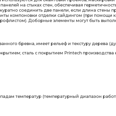
панелей на стыках стен, обеспечивая герметичность
ккуратно соединить две панели, если длина стены п
анты компоновки отделки сайдингом (при помощи 
профлистом). Доборные элементы могут быть выполн
ного бревна, имеет рельеф и текстуру дерева (дуб,
рытием; сталь с покрытием Printech производства
епадам температур (температурный диапазон работы 