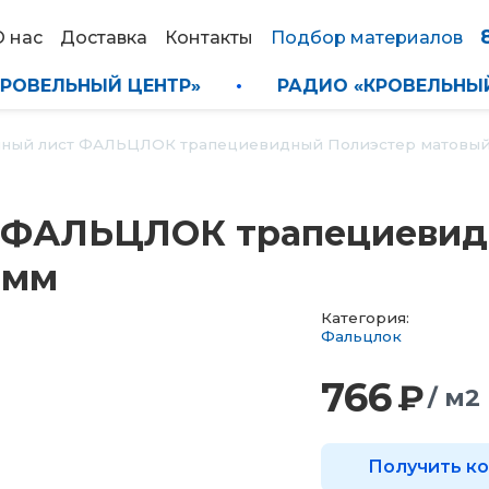
О нас
Доставка
Контакты
Подбор материалов
ИО «КРОВЕЛЬНЫЙ ЦЕНТР»
•
РАДИО «КРОВЕЛ
ый лист ФАЛЬЦЛОК трапециевидный Полиэстер матовый «
 ФАЛЬЦЛОК трапециевид
 мм
Категория:
Фальцлок
766
₽
/ м2
Получить к