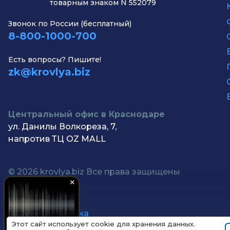
товарным знаком N 552079
Звонок по России (бесплатный)
8-800-1000-700
Есть вопросы? Пишите!
zk@krovlya.biz
Центральный офис в Краснодаре
ул. Данилы Волкореза, 7,
напротив ТЦ OZ MALL
© 2026 krovlya.biz Все права защищены
Этот сайт использует cookie для хранения данных.