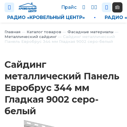
Прайс
•
РАДИО «КРОВЕЛЬНЫЙ ЦЕНТР»
•
РАДИ
Каталог
Главная
—
Каталог товаров
—
Фасадные материалы
—
Металлический сайдинг
—
Сайдинг металлический
Панель Евробрус 344 мм Гладкая 9002 серо-белый
П
р
а
Сайдинг
й
с
металлический Панель
Н
Евробрус 344 мм
о
в
Гладкая 9002 серо-
о
с
белый
т
и
О