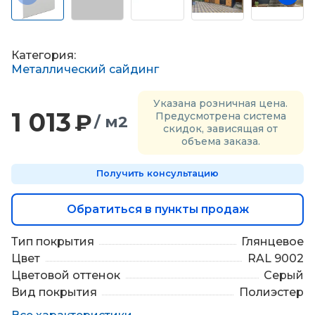
П
о
д
б
Категория:
о
Металлический сайдинг
р
м
Указана розничная цена.
а
1 013
₽
Предусмотрена система
т
/ м2
скидок, зависящая от
е
объема заказа.
р
и
Получить консультацию
а
л
о
Обратиться в пункты продаж
в
Тип покрытия
Глянцевое
Цвет
RAL 9002
Цветовой оттенок
Серый
Вид покрытия
Полиэстер