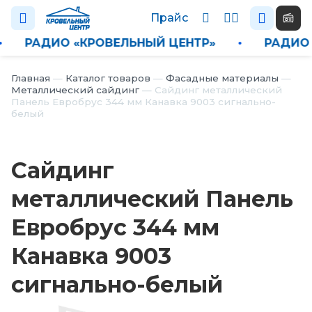
Прайс
•
РАДИО «КРОВЕЛЬНЫЙ ЦЕНТР»
•
РАД
Каталог
Главная
—
Каталог товаров
—
Фасадные материалы
—
Металлический сайдинг
—
Сайдинг металлический
Панель Евробрус 344 мм Канавка 9003 сигнально-
П
белый
р
а
й
Сайдинг
с
металлический Панель
Н
о
Евробрус 344 мм
в
о
Канавка 9003
с
т
сигнально-белый
и
О