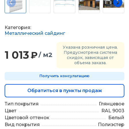
П
о
д
б
о
Категория:
р
Металлический сайдинг
м
а
Указана розничная цена.
т
1 013
₽
Предусмотрена система
/ м2
е
скидок, зависящая от
р
объема заказа.
и
а
Получить консультацию
л
о
в
Обратиться в пункты продаж
Тип покрытия
Глянцевое
Цвет
RAL 9003
Цветовой оттенок
Белый
Вид покрытия
Полиэстер