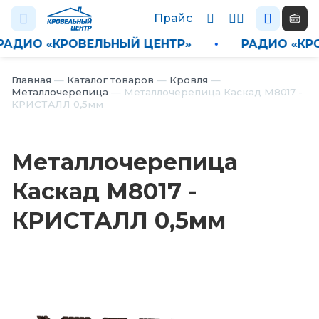
Прайс
РАДИО «КРОВЕЛЬНЫЙ ЦЕНТР»
•
РАДИО «
Каталог
Главная
—
Каталог товаров
—
Кровля
—
Металлочерепица
—
Металлочерепица Каскад М8017 -
КРИСТАЛЛ 0,5мм
П
р
а
Металлочерепица
й
с
Каскад М8017 -
Н
КРИСТАЛЛ 0,5мм
о
в
о
с
т
и
О