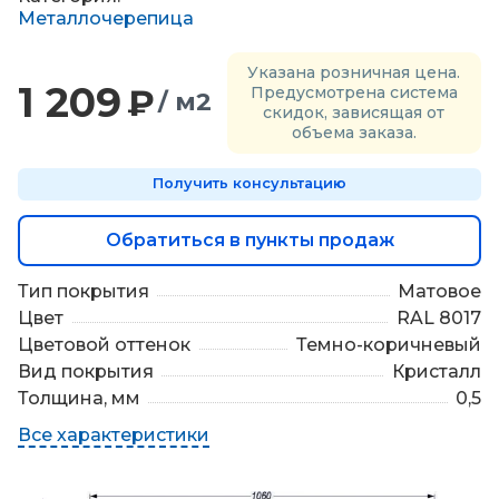
П
Металлочерепица
о
д
Указана розничная цена.
б
1 209
₽
Предусмотрена система
/ м2
о
скидок, зависящая от
р
объема заказа.
м
а
Получить консультацию
т
е
р
Обратиться в пункты продаж
и
а
Тип покрытия
Матовое
л
Цвет
RAL 8017
о
в
Цветовой оттенок
Темно-коричневый
Вид покрытия
Кристалл
Толщина, мм
0,5
Все характеристики