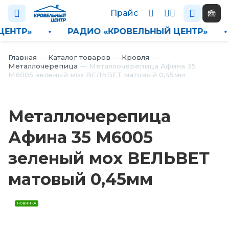
Прайс
Й ЦЕНТР»
•
РАДИО «КРОВЕЛЬНЫЙ ЦЕНТР»
Каталог
Главная
—
Каталог товаров
—
Кровля
—
Металлочерепица
—
Металлочерепица Афина 35
М6005 зеленый мох ВЕЛЬВЕТ матовый 0,45мм
П
р
а
Металлочерепица
й
с
Афина 35 М6005
Н
зеленый мох ВЕЛЬВЕТ
о
в
матовый 0,45мм
о
с
т
и
НОВИНКА
О