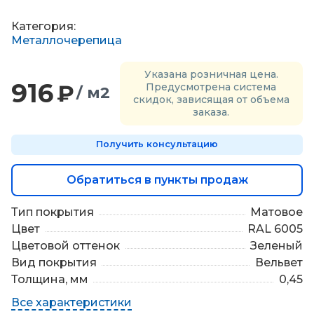
П
о
Категория:
д
Металлочерепица
б
о
Указана розничная цена.
р
916
₽
Предусмотрена система
/ м2
м
скидок, зависящая от объема
а
заказа.
т
е
Получить консультацию
р
и
а
Обратиться в пункты продаж
л
о
Тип покрытия
Матовое
в
Цвет
RAL 6005
Цветовой оттенок
Зеленый
Вид покрытия
Вельвет
Толщина, мм
0,45
Все характеристики