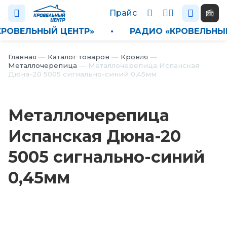
Прайс
 «КРОВЕЛЬНЫЙ ЦЕНТР»
•
РАДИО «КРОВЕЛЬ
Каталог
Главная
—
Каталог товаров
—
Кровля
—
Металлочерепица
—
Металлочерепица Испанская
Дюна-20 5005 сигнально-синий 0,45мм
П
р
а
Металлочерепица
й
с
Испанская Дюна-20
Н
5005 сигнально-синий
о
в
0,45мм
о
с
т
и
О