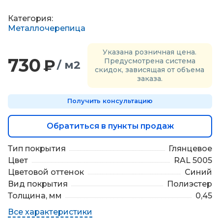
П
о
Категория:
д
Металлочерепица
б
о
Указана розничная цена.
р
730
₽
Предусмотрена система
/ м2
м
скидок, зависящая от объема
а
заказа.
т
е
Получить консультацию
р
и
а
Обратиться в пункты продаж
л
о
Тип покрытия
Глянцевое
в
Цвет
RAL 5005
Цветовой оттенок
Синий
Вид покрытия
Полиэстер
Толщина, мм
0,45
Все характеристики