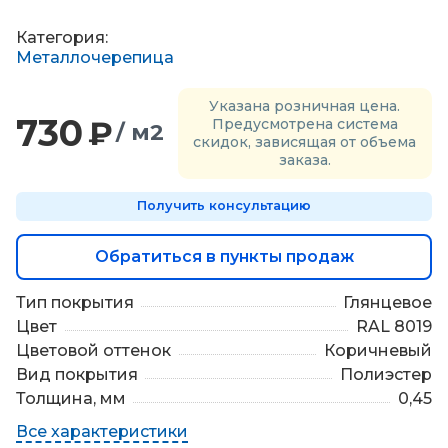
П
о
Категория:
д
Металлочерепица
б
о
Указана розничная цена.
р
730
₽
Предусмотрена система
/ м2
м
скидок, зависящая от объема
а
заказа.
т
е
Получить консультацию
р
и
а
Обратиться в пункты продаж
л
о
Тип покрытия
Глянцевое
в
Цвет
RAL 8019
Цветовой оттенок
Коричневый
Вид покрытия
Полиэстер
Толщина, мм
0,45
Все характеристики