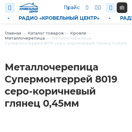
Прайс
Р»
•
РАДИО «КРОВЕЛЬНЫЙ ЦЕНТР»
•
Р
Каталог
Главная
—
Каталог товаров
—
Кровля
—
Металлочерепица
—
Металлочерепица
Супермонтеррей 8019 серо-коричневый глянец 0,45мм
П
р
а
Металлочерепица
й
с
Супермонтеррей 8019
Н
серо-коричневый
о
в
глянец 0,45мм
о
с
т
и
О