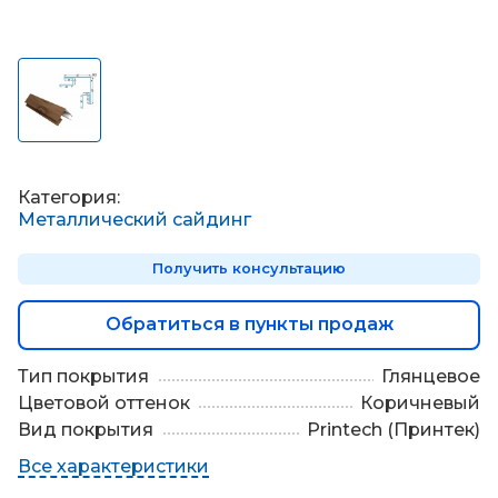
П
о
д
б
о
р
м
а
т
Категория:
е
Металлический сайдинг
р
и
Получить консультацию
а
л
о
Обратиться в пункты продаж
в
Тип покрытия
Глянцевое
Цветовой оттенок
Коричневый
Вид покрытия
Printech (Принтек)
Все характеристики