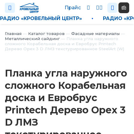
Прайс
РАДИО «КРОВЕЛЬНЫЙ ЦЕНТР»
•
РАДИО «
Каталог
Главная
—
Каталог товаров
—
Фасадные материалы
—
Металлический сайдинг
—
Планка угла наружного
сложного Корабельная доска и Евробрус Printech
П
Дерево Орех 3 D ЛМЗ текстурированное SteelArt (W)
р
а
й
Планка угла наружного
с
сложного Корабельная
Н
о
доска и Евробрус
в
о
Printech Дерево Орех 3
с
т
D ЛМЗ
и
О