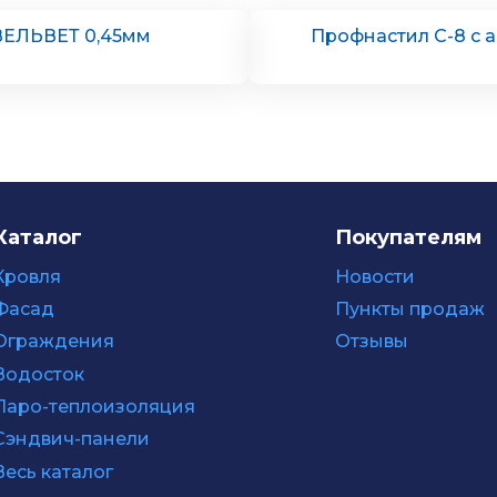
ВЕЛЬВЕТ 0,45мм
Профнастил С-8 с
Каталог
Покупателям
Кровля
Новости
Фасад
Пункты продаж
Ограждения
Отзывы
Водосток
Паро-теплоизоляция
Сэндвич-панели
Весь каталог