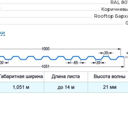
RAL 80
к
Коричнев
Rooftop Барх
0
ки