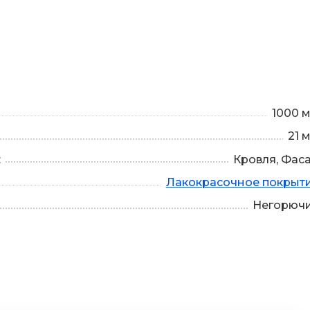
1000 
21 
:
Кровля, Фас
Лакокрасочное покрыт
Негорюч