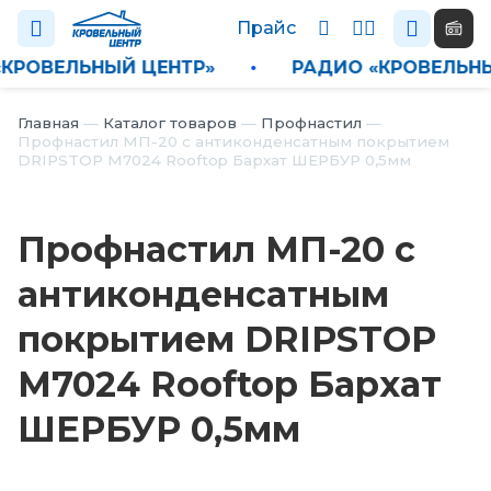
Прайс
О «КРОВЕЛЬНЫЙ ЦЕНТР»
•
РАДИО «КРОВЕЛ
Каталог
Главная
—
Каталог товаров
—
Профнастил
—
Профнастил МП-20 с антиконденсатным покрытием
DRIPSTOP М7024 Rooftop Бархат ШЕРБУР 0,5мм
П
р
а
Профнастил МП-20 с
й
с
антиконденсатным
Н
покрытием DRIPSTOP
о
в
М7024 Rooftop Бархат
о
с
ШЕРБУР 0,5мм
т
и
О