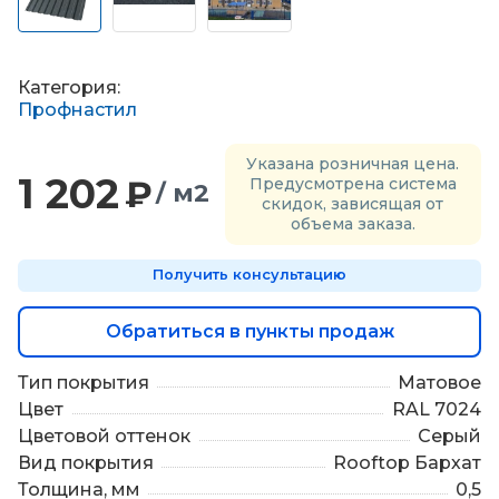
П
о
д
б
Категория:
о
Профнастил
р
м
Указана розничная цена.
а
1 202
₽
Предусмотрена система
т
/ м2
скидок, зависящая от
е
объема заказа.
р
и
Получить консультацию
а
л
о
Обратиться в пункты продаж
в
Тип покрытия
Матовое
Цвет
RAL 7024
Цветовой оттенок
Серый
Вид покрытия
Rooftop Бархат
Толщина, мм
0,5