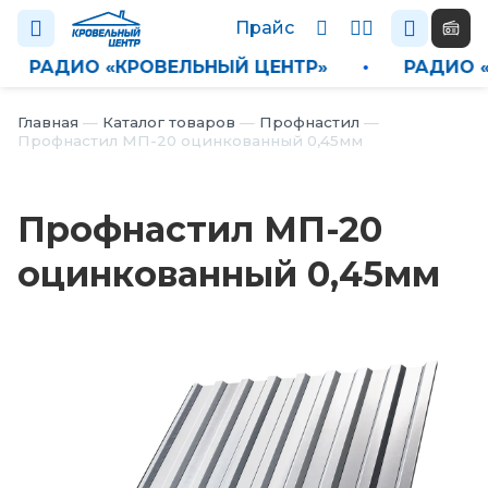
Прайс
•
РАДИО «КРОВЕЛЬНЫЙ ЦЕНТР»
•
РАДИ
Каталог
Главная
—
Каталог товаров
—
Профнастил
—
Профнастил МП-20 оцинкованный 0,45мм
П
р
а
Профнастил МП-20
й
с
оцинкованный 0,45мм
Н
о
в
о
с
т
и
О