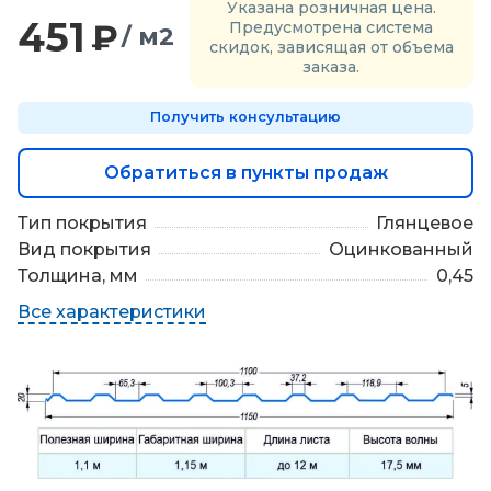
Указана розничная цена.
П
451
₽
Предусмотрена система
о
/ м2
скидок, зависящая от объема
д
заказа.
б
о
Получить консультацию
р
м
а
Обратиться в пункты продаж
т
е
Тип покрытия
Глянцевое
р
Вид покрытия
Оцинкованный
и
а
Толщина, мм
0,45
л
Все характеристики
о
в