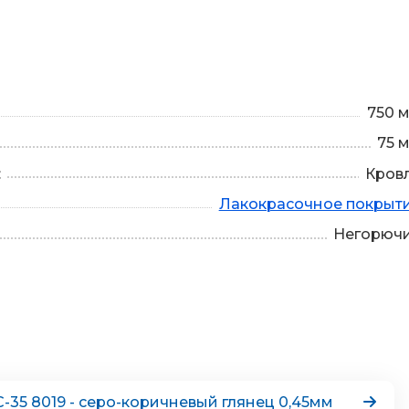
750 
75 
:
Кров
Лакокрасочное покрыт
Негорюч
35 8019 - серо-коричневый глянец 0,45мм