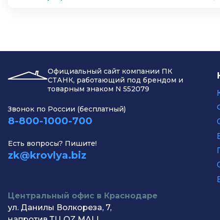
Официальный сайт компании ПК
СТАНК, работающий под брендом и
товарным знаком N 552079
Звонок по России (бесплатный)
8-800-1000-700
Есть вопросы? Пишите!
zk@krovlya.biz
Центральный офис в Краснодаре
ул. Данилы Волкореза, 7,
напротив ТЦ OZ MALL