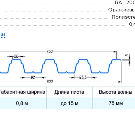
RAL 20
к
Оранжев
Полиэст
0,
ки