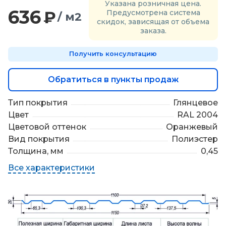
Указана розничная цена.
П
636
₽
Предусмотрена система
о
/ м2
скидок, зависящая от объема
д
заказа.
б
о
Получить консультацию
р
м
а
Обратиться в пункты продаж
т
е
Тип покрытия
Глянцевое
р
Цвет
RAL 2004
и
а
Цветовой оттенок
Оранжевый
л
Вид покрытия
Полиэстер
о
Толщина, мм
0,45
в
Все характеристики