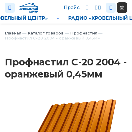
Прайс
КРОВЕЛЬНЫЙ ЦЕНТР»
•
РАДИО «КРОВЕЛЬНЫ
Каталог
Главная
—
Каталог товаров
—
Профнастил
—
Профнастил С-20 2004 - оранжевый 0,45мм
П
р
а
Профнастил С-20 2004 -
й
с
оранжевый 0,45мм
Н
о
в
о
с
т
и
О