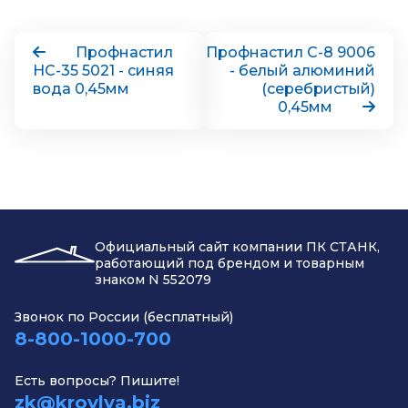
Профнастил
Профнастил С-8 9006
НС-35 5021 - синяя
- белый алюминий
вода 0,45мм
(серебристый)
0,45мм
Официальный сайт компании ПК СТАНК,
работающий под брендом и товарным
знаком N 552079
Звонок по России (бесплатный)
8-800-1000-700
Есть вопросы? Пишите!
zk@krovlya.biz