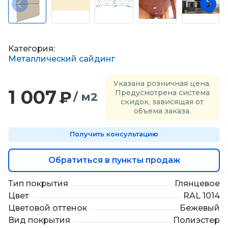
П
о
д
б
о
Категория:
р
Металлический сайдинг
м
а
Указана розничная цена.
т
1 007
₽
Предусмотрена система
/ м2
е
скидок, зависящая от
р
объема заказа.
и
а
Получить консультацию
л
о
в
Обратиться в пункты продаж
Тип покрытия
Глянцевое
Цвет
RAL 1014
Цветовой оттенок
Бежевый
Вид покрытия
Полиэстер