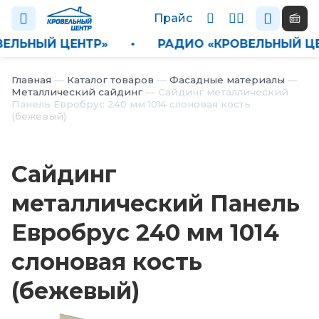
Прайс
РОВЕЛЬНЫЙ ЦЕНТР»
•
РАДИО «КРОВЕЛЬНЫЙ
Каталог
Главная
—
Каталог товаров
—
Фасадные материалы
—
Металлический сайдинг
—
Сайдинг металлический
Панель Евробрус 240 мм 1014 слоновая кость
П
(бежевый)
р
а
й
Сайдинг
с
металлический Панель
Н
о
Евробрус 240 мм 1014
в
о
слоновая кость
с
т
(бежевый)
и
О