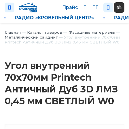
Прайс
•
РАДИО «КРОВЕЛЬНЫЙ ЦЕНТР»
•
РАД
Каталог
Главная
—
Каталог товаров
—
Фасадные материалы
—
Металлический сайдинг
—
Угол внутренний 70x70мм
Printech Античный Дуб 3D ЛМЗ 0,45 мм СВЕТЛЫЙ W0
П
р
а
Угол внутренний
й
с
70x70мм Printech
Н
Античный Дуб 3D ЛМЗ
о
в
0,45 мм СВЕТЛЫЙ W0
о
с
т
и
О