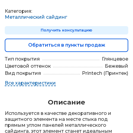
П
о
Категория:
д
Металлический сайдинг
б
о
Получить консультацию
р
м
а
Обратиться в пункты продаж
т
е
Тип покрытия
Глянцевое
р
Цветовой оттенок
Бежевый
и
Вид покрытия
Printech (Принтек)
а
л
Все характеристики
о
в
Описание
Используется в качестве декоративного и
защитного элемента на месте стыка под
прямым углом панелей металлического
сайдинга, этот элемент станет идеальным