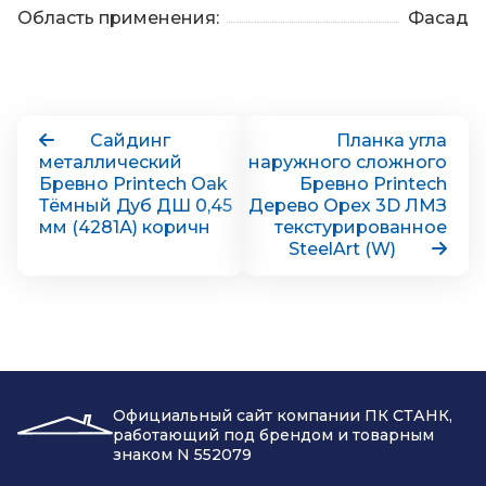
Область применения:
Фасад
Сайдинг
Планка угла
металлический
наружного сложного
Бревно Printech Oak
Бревно Printech
Тёмный Дуб ДШ 0,45
Дерево Орех 3D ЛМЗ
мм (4281А) коричн
текстурированное
SteelArt (W)
Официальный сайт компании ПК СТАНК,
работающий под брендом и товарным
знаком N 552079