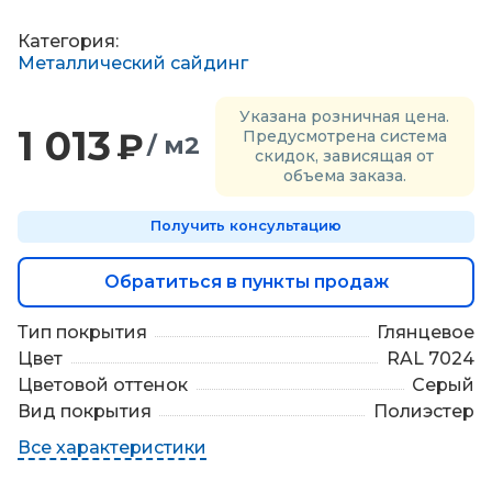
П
о
Категория:
д
Металлический сайдинг
б
о
Указана розничная цена.
р
1 013
₽
Предусмотрена система
/ м2
м
скидок, зависящая от
а
объема заказа.
т
е
Получить консультацию
р
и
а
Обратиться в пункты продаж
л
о
Тип покрытия
Глянцевое
в
Цвет
RAL 7024
Цветовой оттенок
Серый
Вид покрытия
Полиэстер
Все характеристики