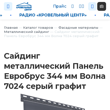
Прайс
ТР»
•
РАДИО «КРОВЕЛЬНЫЙ ЦЕНТР»
•
Каталог
Главная
—
Каталог товаров
—
Фасадные материалы
—
Металлический сайдинг
—
Сайдинг металлический
Панель Евробрус 344 мм Волна 7024 серый графит
П
р
а
Сайдинг
й
с
металлический Панель
Н
Евробрус 344 мм Волна
о
в
7024 серый графит
о
с
т
и
О