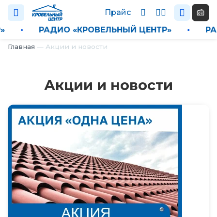
Прайс
ЕНТР»
•
РАДИО «КРОВЕЛЬНЫЙ ЦЕНТР»
•
Главная
—
Акции и новости
Каталог
П
Акции и новости
р
а
й
с
Н
о
в
о
с
т
и
О