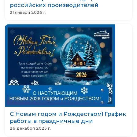
П
российских производителей
о
21 января 2026 г.
д
б
о
р
м
а
т
е
р
и
а
л
о
в
С Новым годом и Рождеством! График
работы в праздничные дни
26 декабря 2025 г.