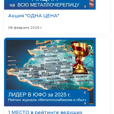
н
а
с
Акция "ОДНА ЦЕНА"
Д
08 февраля 2026 г.
о
с
т
а
в
к
а
К
о
н
т
а
к
т
ы
1 МЕСТО в рейтинге ведущих