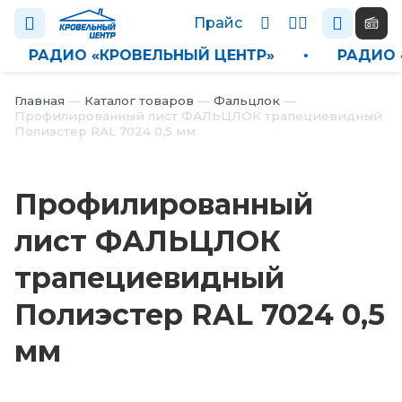
Прайс
•
РАДИО «КРОВЕЛЬНЫЙ ЦЕНТР»
•
РАДИ
Каталог
Главная
—
Каталог товаров
—
Фальцлок
—
Профилированный лист ФАЛЬЦЛОК трапециевидный
Полиэстер RAL 7024 0,5 мм
П
р
а
Профилированный
й
с
лист ФАЛЬЦЛОК
Н
трапециевидный
о
в
Полиэстер RAL 7024 0,5
о
с
мм
т
и
О