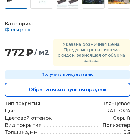
П
о
д
б
Категория:
о
Фальцлок
р
м
Указана розничная цена.
а
772
₽
Предусмотрена система
т
/ м2
скидок, зависящая от объема
е
заказа.
р
и
Получить консультацию
а
л
о
Обратиться в пункты продаж
в
Тип покрытия
Глянцевое
Цвет
RAL 7024
Цветовой оттенок
Серый
Вид покрытия
Полиэстер
Толщина, мм
0,5